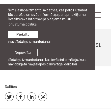
Šī mājaslapa izmanto sīkdatnes, kas palīdz uzlabot
tās darbību un ievāc informāciju par apmeklējumu.
Detalizētāka informācija pieejama mūsu
privātuma politikā.
Piekrītu
Ziņas
visu sīkdatņu izmantošanai
The 7th Graduation ceremony of the RGSL
Nepiekrītu
16. decembris, 2006
sīkdatņu izmantošanai, kas ievāc informāciju, kura
nav obligāta mājaslapas pilnvērtīgai darbībai
Dalīties