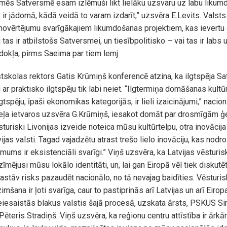
 mēs Satversmē esam izlēmuši likt lielāku uzsvaru uz labu likum
 ir jādomā, kādā veidā to varam izdarīt,” uzsvēra E.Levits. Vals
 novērtējumu svarīgākajiem likumdošanas projektiem, kas ievertu
 tas ir atbilstošs Satversmei, un tiesībpolitisko – vai tas ir labs
edokļa, pirms Saeima par tiem lemj.
kolas rektors Gatis Krūmiņš konferencē atzina, ka ilgtspēja Sa
 ar praktisko ilgtspēju tik labi neiet. “Ilgtermiņa domāšanas kult
ilgtspēju, īpaši ekonomikas kategorijās, ir lieli izaicinājumi,” nacio
neļa ietvaros uzsvēra G.Krūmiņš, iesakot domāt par drosmīgām ģ
sturiski Livonijas izveide noteica mūsu kultūrtelpu, otra inovācij
ijas valsti. Tagad vajadzētu atrast trešo lielo inovāciju, kas nod
s mums ir eksistenciāli svarīgi.” Viņš uzsvēra, ka Latvijas vēsturi
zīmējusi mūsu lokālo identitāti, un, lai gan Eiropā vēl tiek diskutēt
pastāv risks pazaudēt nacionālo, no tā nevajag baidīties. Vēsturi
imšana ir ļoti svarīga, caur to pastiprinās arī Latvijas un arī Eiropa
iesaistās blakus valstis šajā procesā, uzskata ārsts, PSKUS Sir
Pēteris Stradiņš. Viņš uzsvēra, ka reģionu centru attīstība ir ārkār