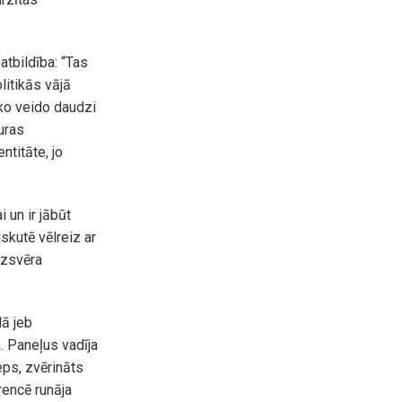
tbildība: “Tas
litikās vājā
, ko veido daudzi
uras
ntitāte, jo
i un ir jābūt
kutē vēlreiz ar
uzsvēra
lā jeb
. Paneļus vadīja
eps, zvērināts
rencē runāja