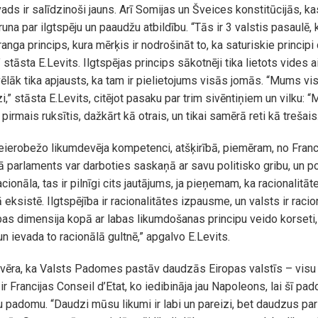
ds ir salīdzinoši jauns. Arī Somijas un Šveices konstitūcijās, ka
una par ilgtspēju un paaudžu atbildību. “Tās ir 3 valstis pasaulē, ku
anga princips, kura mērķis ir nodrošināt to, ka saturiskie principi
 stāsta E.Levits. Ilgtspējas princips sākotnēji tika lietots vides
vēlāk tika apjausts, ka tam ir pielietojums visās jomās. “Mums vis
zi,” stāsta E.Levits, citējot pasaku par trim sivēntiņiem un vilku: “
irmais ruksītis, dažkārt kā otrais, un tikai samērā reti kā trešais.
neierobežo likumdevēja kompetenci, atšķirībā, piemēram, no Franc
jā parlaments var darboties saskaņā ar savu politisko gribu, un pol
 racionāla, tas ir pilnīgi cits jautājums, ja pieņemam, ka racionalit
 eksistē. Ilgtspējība ir racionalitātes izpausme, un valsts ir rac
bas dimensija kopā ar labas likumdošanas principu veido korseti
un ievada to racionālā gultnē,” apgalvo E.Levits.
vēra, ka Valsts Padomes pastāv daudzās Eiropas valstīs – visu 
r Francijas Conseil d’Etat, ko iedibināja jau Napoleons, lai šī p
ju padomu. “Daudzi mūsu likumi ir labi un pareizi, bet daudzus pa