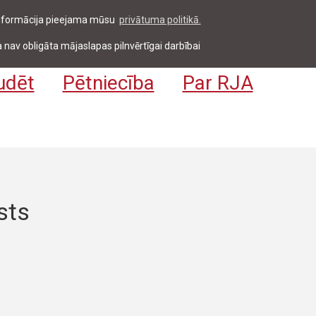
 informācija pieejama mūsu
privātuma politikā.
entiem & darbiniekiem
Pieteikties
EN
 nav obligāta mājaslapas pilnvērtīgai darbībai
udēt
Pētniecība
Par RJA
sts