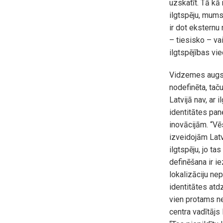
uzskatīt. Tā kā
ilgtspēju, mums
ir dot eksternu
– tiesisko – vai
ilgtspējības vi
Vidzemes augsts
nodefinēta, taču
Latvijā nav, ar 
identitātes pa
inovācijām. “Vē
izveidojām Latv
ilgtspēju, jo ta
definēšana ir ie
lokalizāciju ne
identitātes atdz
vien protams ne
centra vadītājs 