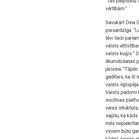
“Tas piepildītu
vērtībām.”
Savukārt Dina G
piesardzīga. “L
tēvi tieši parla
valsts attīstīb
valsts kuģis.” D
likumdošanas pro
jārisina. “Tāpēc
gadīties, ka šī 
valsts ilgtspēj
Valsts padomi kā
inicitīvas plat
varas struktūra,
sajūtu, ka kāds
mēs nepiekrītam.
viņiem būtu gara
kādas šauras gr