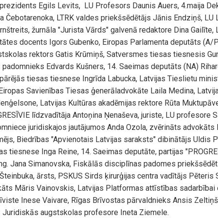
 prezidents Egils Levits, LU Profesors Daunis Auers, 4.maija Dek
a Čebotarenoka, LTRK valdes priekšsēdētājs Jānis Endziņš, LU Lī
rnštreits, žurnāla "Jurista Vārds" galvenā redaktore Dina Gailīte,
ultātes docents Igors Gubenko, Eiropas Parlamenta deputāts (A/Pa
skolas rektors Gatis Krūmiņš, Satversmes tiesas tiesnesis Gun
s padomnieks Edvards Kušners, 14. Saeimas deputāts (NA) Rihard
pārējās tiesas tiesnese Ingrīda Labucka, Latvijas Tieslietu ministr
Eiropas Savienības Tiesas ģenerāladvokāte Laila Medina, Latvij
enģelsone, Latvijas Kultūras akadēmijas rektore Rūta Muktupāv
ESĪVIE līdzvadītāja Antoņina Ņenaševa, juriste, LU profesore S
mniece juridiskajos jautājumos Anda Ozola, zvērināts advokāts 
mējs, Biedrības "Apvienotais Latvijas saraksts" dibinātājs Uldis P
as tiesnese Inga Reine, 14. Saeimas deputāte, partijas "PROGRE
 ing. Jana Simanovska, Fiskālās disciplīnas padomes priekšsēdēt
Šteinbuka, ārsts, PSKUS Sirds ķirurģijas centra vadītājs Pēteris 
āts Māris Vainovskis, Latvijas Platformas attīstības sadarbībai 
īviste Inese Vaivare, Rīgas Brīvostas pārvaldnieks Ansis Zeltiņ
 Juridiskās augstskolas profesore Ineta Ziemele.