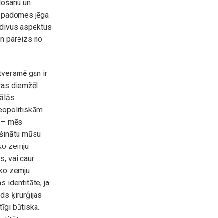
došanu un
ts padomes jēga
 divus aspektus
 un pareizs no
tversmē gan ir
ūras diemžēl
nālās
eopolitiskām
a – mēs
rošinātu mūsu
sko zemju
s, vai caur
sko zemju
s identitāte, ja
ds ķirurģijas
tīgi būtiska.