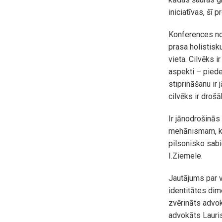
iniciatīvas, šī p
Konferences nos
prasa holistisku
vieta. Cilvēks i
aspekti – pieder
stiprināšanu ir 
cilvēks ir droš
Ir jānodrošinās 
mehānismam, kas
pilsonisko sabi
I.Ziemele.
Jautājums par v
identitātes dim
zvērināts advok
advokāts Lauris