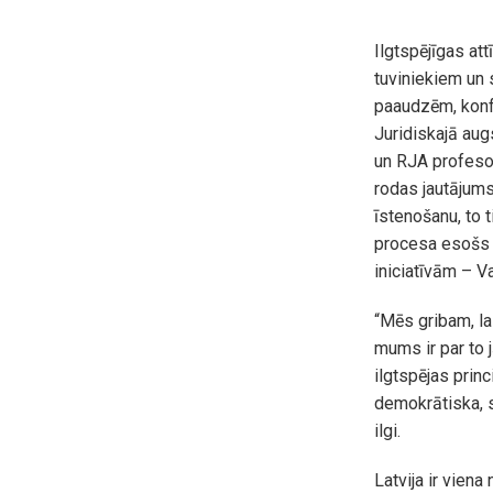
Ilgtspējīgas att
tuviniekiem un 
paaudzēm, konfe
Juridiskajā aug
un RJA profesore
rodas jautājums
īstenošanu, to t
procesa esošs 
iniciatīvām – 
“Mēs gribam, la
mums ir par to 
ilgtspējas princ
demokrātiska, s
ilgi.
Latvija ir viena 