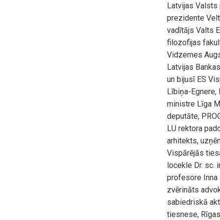
Latvijas Valsts
prezidente Velt
vadītājs Valts E
filozofijas fak
Vidzemes Augst
Latvijas Banka
un bijusī ES Vis
Lībiņa-Egnere, 
ministre Līga M
deputāte, PROGR
LU rektora pado
arhitekts, uzņē
Vispārējās ties
locekle Dr. sc.
profesore Inna 
zvērināts advok
sabiedriskā akt
tiesnese, Rīgas