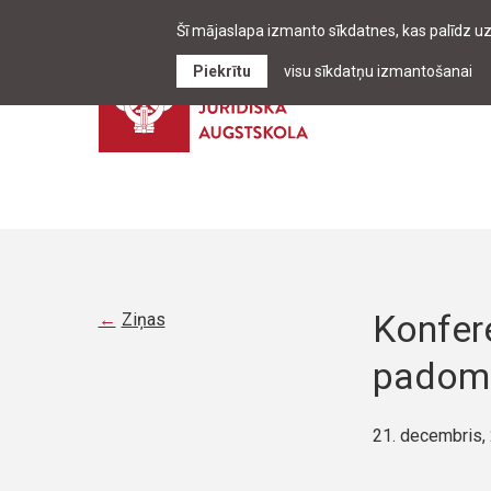
Šī mājaslapa izmanto sīkdatnes, kas palīdz u
Piekrītu
visu sīkdatņu izmantošanai
Konfere
Ziņas
padom
21. decembris,