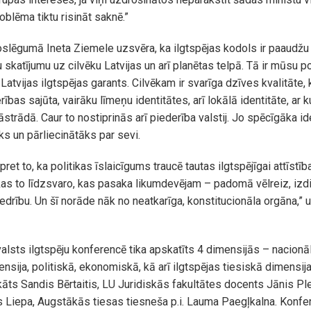
roblēma tiktu risināt saknē.”
lēgumā Ineta Ziemele uzsvēra, ka ilgtspējas kodols ir paaudžu a
 skatījumu uz cilvēku Latvijas un arī planētas telpā. Tā ir mūsu po
r Latvijas ilgtspējas garants. Cilvēkam ir svarīga dzīves kvalitāte
ības sajūta, vairāku līmeņu identitātes, arī lokālā identitāte, ar k
jāstrādā. Caur to nostiprinās arī piederība valstij. Jo spēcīgāka ide
āks un pārliecinātāks par sevi.
pret to, ka politikas īslaicīgums traucē tautas ilgtspējīgai attīstība
 to līdzsvaro, kas pasaka likumdevējam – padomā vēlreiz, izdis
edrību. Un šī norāde nāk no neatkarīga, konstitucionāla orgāna,” 
alsts ilgtspēju konferencē tika apskatīts 4 dimensijās – nacionā
ensija, politiskā, ekonomiskā, kā arī ilgtspējas tiesiskā dimensija
āts Sandis Bērtaitis, LU Juridiskās fakultātes docents Jānis Pl
 Liepa, Augstākās tiesas tiesneša p.i. Lauma Paegļkalna. Konfe