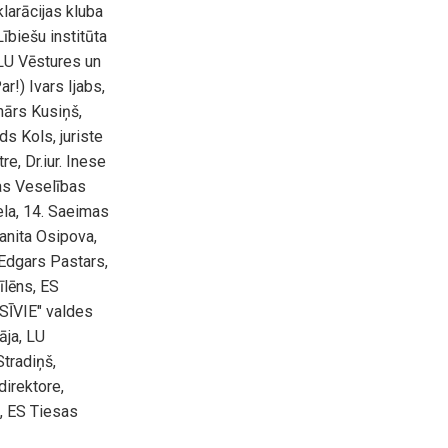
larācijas kluba
biešu institūta
 LU Vēstures un
r!) Ivars Ijabs,
ārs Kusiņš,
s Kols, juriste
e, Dr.iur. Inese
as Veselības
ela, 14. Saeimas
anita Osipova,
Edgars Pastars,
īlēns, ES
SĪVIE" valdes
āja, LU
Stradiņš,
direktore,
š, ES Tiesas