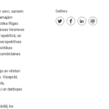
ar sevi, saviem
Dalīties
ākamajām
otika Rīgas
tiesas tiesnese
rspektīvā, un
 perspektīvas
olitikas
likumdošanas
ju un vēsturi
. Viņaprāt,
la,
ki un darbojas
tādēļ, ka