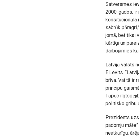
Satversmes ieva
2000-gados, ir r
konsitucionāla r
sabrūk pāragri,”
jomā, bet tikai 
kārtīgi un parei
darbojamies kā p
Latvijā valsts 
E.Levits. “Latvi
brīva. Vai tā ir
principu gaismā
Tāpēc ilgtspējī
politisko gribu 
Prezidents uzs
padomju māte” i
neatkarīgu, ārē