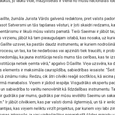
 laukus, jo lauku vide, mazpilsētas ir viena no mūsu nacionālās id
ailīte, žurnāla Jurista Vārds galvenā redaktore, pret valsts padom
asot Satversmi un tās tapšanas vēsturi, ir ļoti skaidri redzams, 
mentārismu ir likuši mūsu valsts pamatā. Tieši Saeimai ir jābūt ta
as virzienu, jābūt kā tam pieaugušajam istabā, kas nosaka, uz kur
.Gailīte uzsver, ka pastāv daudz instrumentu, ar kuriem nodrošināt
cesu, un tas, ka tie nedarboias vai apzināti tiek traucēti, ir pro
 nedomāju, ka jauna institūcija nesīs mums tās cerības, kas te izs
institūcija netiek ņemta vērā,” apgalvo D.Gailīte. Viņa uzsvēra, k
as elements ir maksimāla caurspīdība, sabiedrības iesaiste: “Šei
 zināmu risku. Redzu, cik ātri cilvēki reaģē soctīklos, kā aicina 
formā manabalss. Viņem ir jādod iespēja. Visgudrāko ekspertu pad
 un sabiedrība to varētu nenovērtēt kā līdzdalības instrumentu. Ta
 ir gudrāks par mums, gudrāks par mūsu ievēlēto Saeimu un saka
” Ir jābūt cilvēkiem, kas par valsti domā ilgtermiņā, un tā ir ierē
ntijas, kas viņiem neliktu virzīt projektus, par kuriem viņi labi zina
upas interesēs, ja viņi uzdrošinātos neparakstīt šādas ministu vi