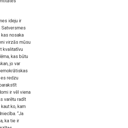
entitātes
es ideju ir
ka Satversmes
i, kas nosaka
ieni virzās mūsu
 kvalitatīvu
blēma, kas būtu
kan, jo var
a demokrātiskas
t es redzu
parakstīt
omi ir vēl viena
s varētu radīt
 kaut ko, kam
dniecība. “Ja
, ka tie ir
rzītas