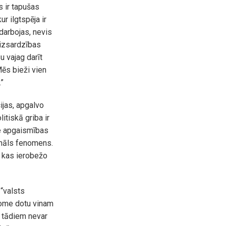
s ir tapušas
r ilgtspēja ir
 darbojas, nevis
 aizsardzības
u vajag darīt
Mēs bieži vien
”
ijas, apgalvo
itiskā griba ir
āte apgaismības
ionāls fenomens.
, kas ierobežo
“valsts
adome dotu vinam
r tādiem nevar