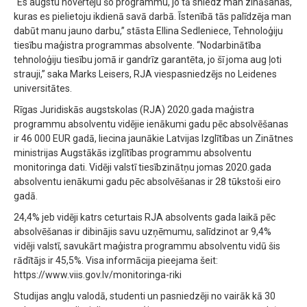
“Es augstu novērtēju šo programmu, jo tā sniedz man zināšanas,
kuras es pielietoju ikdienā savā darbā. Īstenībā tās palīdzēja man
dabūt manu jauno darbu,” stāsta Ellina Sedleniece, Tehnoloģiju
tiesību maģistra programmas absolvente. “Nodarbinātība
tehnoloģiju tiesību jomā ir gandrīz garantēta, jo šī joma aug ļoti
strauji,” saka Marks Leisers, RJA viespasniedzējs no Leidenes
universitātes.
Rīgas Juridiskās augstskolas (RJA) 2020.gada maģistra
programmu absolventu vidējie ienākumi gadu pēc absolvēšanas
ir 46 000 EUR gadā, liecina jaunākie Latvijas Izglītības un Zinātnes
ministrijas Augstākās izglītības programmu absolventu
monitoringa dati. Vidēji valstī tiesībzinātņu jomas 2020.gada
absolventu ienākumi gadu pēc absolvēšanas ir 28 tūkstoši eiro
gadā.
24,4% jeb vidēji katrs ceturtais RJA absolvents gada laikā pēc
absolvēšanas ir dibinājis savu uzņēmumu, salīdzinot ar 9,4%
vidēji valstī, savukārt maģistra programmu absolventu vidū šis
rādītājs ir 45,5%. Visa informācija pieejama šeit:
https://www.viis.gov.lv/monitoringa-riki
Studijas angļu valodā, studenti un pasniedzēji no vairāk kā 30