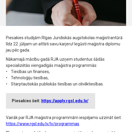
Piesakies studijām Rīgas Juridiskās augstskolas maģistrantūrā
līdz 22. jūlijam un attīsti savu karjeru! Iegūsti maģistra diplomu
jau pēc gada.
Nākamajā mācību gadā RJA uzņem studentus šādās
specializētās viengadīgās maģistra programmās:
• Tiesības un finanses,
• Tehnoloģiju tiesības,
• Starptautiskās publiskās tiesības un cilvēktiesības.
Piesakies šeit:
https://apply.rgsl.edu.lv/
Vairāk par RJA maģistra programmām iespējams uzzināt šeit:
https://www.rgsl.edu.lv/lv/programmas