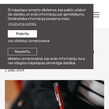
Šī mājaslapa izmanto sīkdatnes, kas palīdz uzlabot
tās darbību un ievāc informāciju par apmeklējumu.
Detalizētāka informācija pieejama mūsu
privātuma politikā.
Piekrītu
Ziņas
visu sīkdatņu izmantošanai
STUDIJAS
Nāc studēt RJA maģistrantūrā un attīsti
Nepiekrītu
savu karjeru
sīkdatņu izmantošanai, kas ievāc informāciju, kura
nav obligāta mājaslapas pilnvērtīgai darbībai
2. jūlijs, 2024