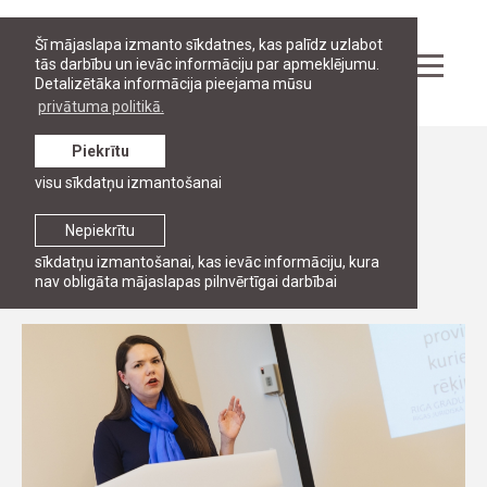
Šī mājaslapa izmanto sīkdatnes, kas palīdz uzlabot
tās darbību un ievāc informāciju par apmeklējumu.
Detalizētāka informācija pieejama mūsu
privātuma politikā.
Piekrītu
Ziņas
visu sīkdatņu izmantošanai
RJA notikušas Satversmes sapulces un
Senāta vēlēšanas
Nepiekrītu
sīkdatņu izmantošanai, kas ievāc informāciju, kura
6. aprīlis, 2017
nav obligāta mājaslapas pilnvērtīgai darbībai