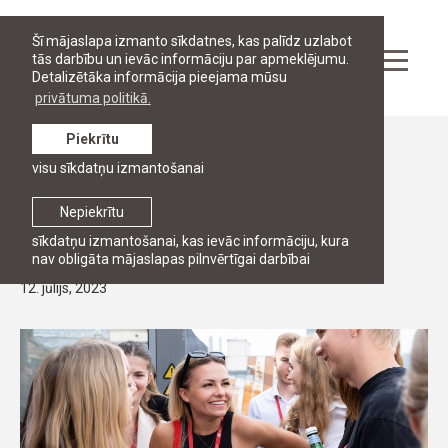
Šī mājaslapa izmanto sīkdatnes, kas palīdz uzlabot
tās darbību un ievāc informāciju par apmeklējumu.
Detalizētāka informācija pieejama mūsu
privātuma politikā.
Piekrītu
Ziņas
visu sīkdatņu izmantošanai
STUDIJAS
Piesakies bakalaura studijām Rīgas
Nepiekrītu
Juridiskajā augstskolā!
sīkdatņu izmantošanai, kas ievāc informāciju, kura
nav obligāta mājaslapas pilnvērtīgai darbībai
12. jūlijs, 2023