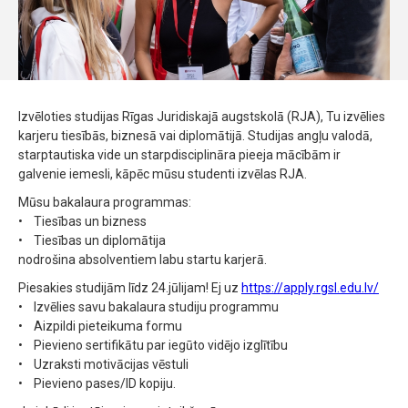
Izvēloties studijas Rīgas Juridiskajā augstskolā (RJA), Tu izvēlies
karjeru tiesībās, biznesā vai diplomātijā. Studijas angļu valodā,
starptautiska vide un starpdisciplināra pieeja mācībām ir
galvenie iemesli, kāpēc mūsu studenti izvēlas RJA.
Mūsu bakalaura programmas:
• Tiesības un bizness
• Tiesības un diplomātija
nodrošina absolventiem labu startu karjerā.
Piesakies studijām līdz 24.jūlijam! Ej uz
https://apply.rgsl.edu.lv/
• Izvēlies savu bakalaura studiju programmu
• Aizpildi pieteikuma formu
• Pievieno sertifikātu par iegūto vidējo izglītību
• Uzraksti motivācijas vēstuli
• Pievieno pases/ID kopiju.