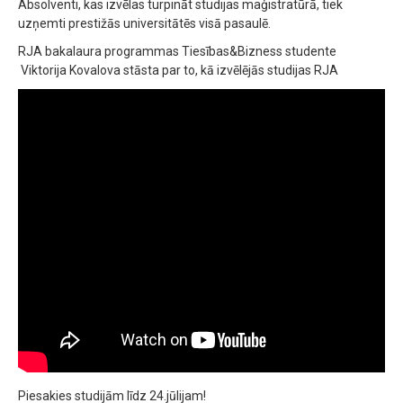
Absolventi, kas izvēlas turpināt studijas maģistratūrā, tiek
uzņemti prestižās universitātēs visā pasaulē.
RJA bakalaura programmas Tiesības&Bizness studente
Viktorija Kovalova stāsta par to, kā izvēlējās studijas RJA
Piesakies studijām līdz 24.jūlijam!