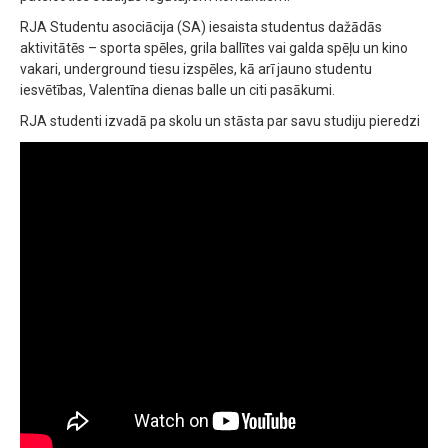
RJA Studentu asociācija (SA) iesaista studentus dažādās
aktivitātēs – sporta spēles, grila ballītes vai galda spēļu un kino
vakari, underground tiesu izspēles, kā arī jauno studentu
iesvētības, Valentīna dienas balle un citi pasākumi.
RJA studenti izvadā pa skolu un stāsta par savu studiju pieredzi