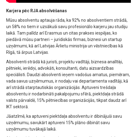
Karjera pēc RJA absolvēšanas
Mūsu absolventu aptauja rāda, ka 92% no absolventiem strādā,
un 58% no tiem ir uzsākuši savu profesionālo karjeru jau studiju
laikā. Tam palīdz arī Erasmus un citas prakses iespējas, ko
piedāvā mūsu partneri – juridiskās firmas, biznesi un startup
uzņēmumi, kā arī Latvijas Ārlietu ministrija un vēstniecības kā
Rīgā, tā ārpus Latvijas.
Absolventi strādā kā juristi, projektu vadītāji, biznesa analītiķi,
pētnieki, ierēdņi, advokāti, konsultanti, datu aizsardzības
speciālisti. Daudzi absolventi ieņem vadošus amatus, piemēram,
vada savus uzņēmumus, ir nodaļu vai departamenta vadītāji, kā
arī strādā starptautiskās organizācijās. Aptuveni trešdaļa
absolventu ir nodarbināti pakalpojumu sfērā, piektdaļa strādā
valsts pārvaldē, 15% pētniecības organizācijās, tikpat daudz arī
IKT sektorā.
Jāatzīmē, ka aptuveni piektdaļa absolventu ir dibinājuši savu
uzņēmumu, savukārt aptuveni 15% plāno dibināt savu
uzņēmumu tuvākajā laikā.