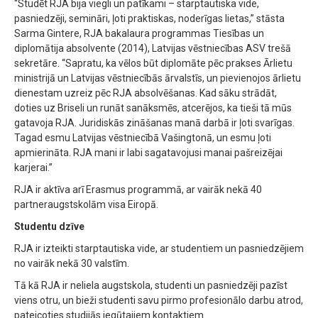
“Studēt RJA bija viegli un patīkami – starptautiska vide,
pasniedzēji, semināri, ļoti praktiskas, noderīgas lietas,” stāsta
Sarma Gintere, RJA bakalaura programmas Tiesības un
diplomātija absolvente (2014), Latvijas vēstniecības ASV trešā
sekretāre. “Sapratu, ka vēlos būt diplomāte pēc prakses Ārlietu
ministrijā un Latvijas vēstniecībās ārvalstīs, un pievienojos ārlietu
dienestam uzreiz pēc RJA absolvēšanas. Kad sāku strādāt,
doties uz Briseli un runāt sanāksmēs, atcerējos, ka tieši tā mūs
gatavoja RJA. Juridiskās zināšanas manā darbā ir ļoti svarīgas.
Tagad esmu Latvijas vēstniecībā Vašingtonā, un esmu ļoti
apmierināta. RJA mani ir labi sagatavojusi manai pašreizējai
karjerai.”
RJA ir aktīva arī Erasmus programmā, ar vairāk nekā 40
partneraugstskolām visa Eiropā.
Studentu dzīve
RJA ir izteikti starptautiska vide, ar studentiem un pasniedzējiem
no vairāk nekā 30 valstīm.
Tā kā RJA ir neliela augstskola, studenti un pasniedzēji pazīst
viens otru, un bieži studenti savu pirmo profesionālo darbu atrod,
pateicoties studijās iegūtajiem kontaktiem.