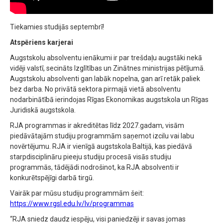
Tiekamies studijās septembrī!
Atspēriens karjerai
Augstskolu absolventu ienākumi ir par trešdaļu augstāki nekā
vidēji valstī, secināts Izglītības un Zinātnes ministrijas pētījumā.
Augstskolu absolventi gan labāk nopelna, gan arī retāk paliek
bez darba. No privātā sektora pirmajā vietā absolventu
nodarbinātībā ierindojas Rīgas Ekonomikas augstskola un Rīgas
Juridiskā augstskola.
RJA programmas ir akreditētas līdz 2027.gadam, visām
piedāvātajām studiju programmām saņemot izcilu vai labu
novērtējumu. RJA ir vienīgā augstskola Baltijā, kas piedāvā
starpdisciplināru pieeju studiju procesā visās studiju
programmās, tādējādi nodrošinot, ka RJA absolventi ir
konkurētspējīgi darbā tirgū.
Vairāk par mūsu studiju programmām šeit:
https://www.rgsl.edu.lv/lv/programmas
“RJA sniedz daudz iespēju, visi paniedzēji ir savas jomas