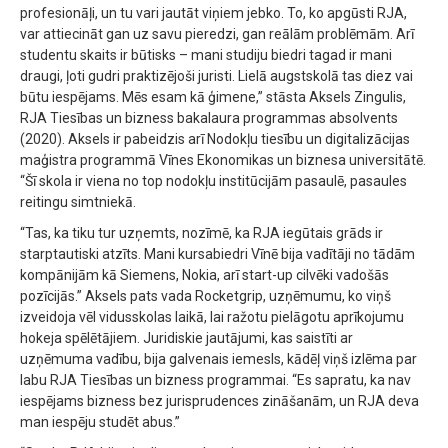
profesionāļi, un tu vari jautāt viņiem jebko. To, ko apgūsti RJA,
var attiecināt gan uz savu pieredzi, gan reālām problēmām. Arī
studentu skaits ir būtisks – mani studiju biedri tagad ir mani
draugi, ļoti gudri praktizējoši juristi. Lielā augstskolā tas diez vai
būtu iespējams. Mēs esam kā ģimene,” stāsta Aksels Zingulis,
RJA Tiesības un bizness bakalaura programmas absolvents
(2020). Aksels ir pabeidzis arī Nodokļu tiesību un digitalizācijas
maģistra programmā Vīnes Ekonomikas un biznesa universitātē.
“Šī skola ir viena no top nodokļu institūcijām pasaulē, pasaules
reitingu simtniekā.
“Tas, ka tiku tur uzņemts, nozīmē, ka RJA iegūtais grāds ir
starptautiski atzīts. Mani kursabiedri Vīnē bija vadītāji no tādām
kompānijām kā Siemens, Nokia, arī start-up cilvēki vadošās
pozīcijās.” Aksels pats vada Rocketgrip, uzņēmumu, ko viņš
izveidoja vēl vidusskolas laikā, lai ražotu pielāgotu aprīkojumu
hokeja spēlētājiem. Juridiskie jautājumi, kas saistīti ar
uzņēmuma vadību, bija galvenais iemesls, kādēļ viņš izlēma par
labu RJA Tiesības un bizness programmai. “Es sapratu, ka nav
iespējams bizness bez jurisprudences zināšanām, un RJA deva
man iespēju studēt abus.”