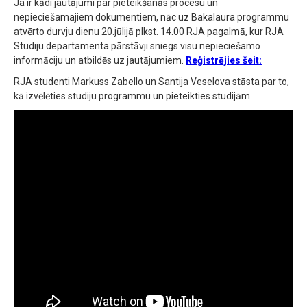
Ja ir kādi jautājumi par pieteikšanās procesu un
nepieciešamajiem dokumentiem, nāc uz Bakalaura programmu
atvērto durvju dienu 20.jūlijā plkst. 14.00 RJA pagalmā, kur RJA
Studiju departamenta pārstāvji sniegs visu nepieciešamo
informāciju un atbildēs uz jautājumiem.
Reģistrējies šeit:
RJA studenti Markuss Zabello un Santija Veselova stāsta par to,
kā izvēlēties studiju programmu un pieteikties studijām.