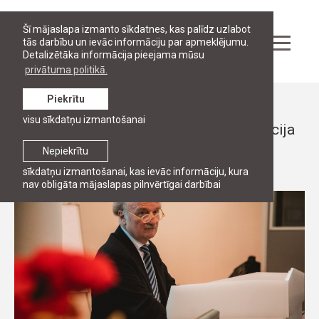
Šī mājaslapa izmanto sīkdatnes, kas palīdz uzlabot
tās darbību un ievāc informāciju par apmeklējumu.
Detalizētāka informācija pieejama mūsu
privātuma politikā.
Piekrītu
Ziņas
visu sīkdatņu izmantošanai
Profesora Norberta Reiha piemiņas lekcija
Nepiekrītu
4. jūlijs, 2017
sīkdatņu izmantošanai, kas ievāc informāciju, kura
nav obligāta mājaslapas pilnvērtīgai darbībai