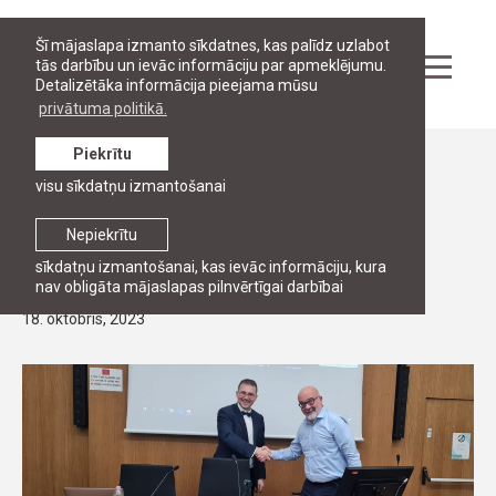
Šī mājaslapa izmanto sīkdatnes, kas palīdz uzlabot
tās darbību un ievāc informāciju par apmeklējumu.
Detalizētāka informācija pieejama mūsu
privātuma politikā.
Piekrītu
Ziņas
visu sīkdatņu izmantošanai
RJA MĀCĪBSPĒKI
RJA asociētais profesors Aleksandrs
Nepiekrītu
Fillers pasniedz Boloņas universitātē
sīkdatņu izmantošanai, kas ievāc informāciju, kura
nav obligāta mājaslapas pilnvērtīgai darbībai
18. oktobris, 2023