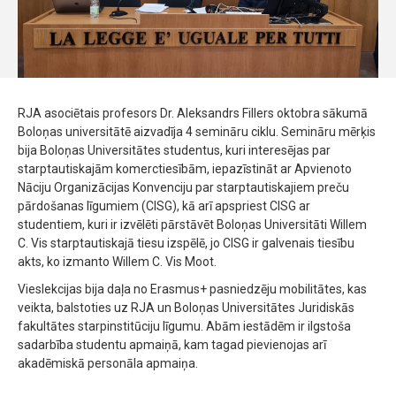
RJA asociētais profesors Dr. Aleksandrs Fillers oktobra sākumā
Boloņas universitātē aizvadīja 4 semināru ciklu. Semināru mērķis
bija Boloņas Universitātes studentus, kuri interesējas par
starptautiskajām komerctiesībām, iepazīstināt ar Apvienoto
Nāciju Organizācijas Konvenciju par starptautiskajiem preču
pārdošanas līgumiem (CISG), kā arī apspriest CISG ar
studentiem, kuri ir izvēlēti pārstāvēt Boloņas Universitāti Willem
C. Vis starptautiskajā tiesu izspēlē, jo CISG ir galvenais tiesību
akts, ko izmanto Willem C. Vis Moot.
Vieslekcijas bija daļa no Erasmus+ pasniedzēju mobilitātes, kas
veikta, balstoties uz RJA un Boloņas Universitātes Juridiskās
fakultātes starpinstitūciju līgumu. Abām iestādēm ir ilgstoša
sadarbība studentu apmaiņā, kam tagad pievienojas arī
akadēmiskā personāla apmaiņa.