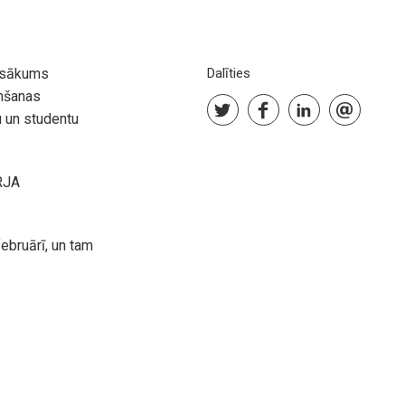
pasākums
Dalīties
emšanas
 un studentu
RJA
bruārī, un tam