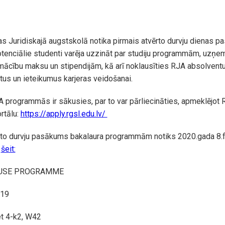
s Juridiskajā augstskolā notika pirmais atvērto durvju dienas 
otenciālie studenti varēja uzzināt par studiju programmām, uzņ
ācību maksu un stipendijām, kā arī noklausīties RJA absolventu
us un ieteikumus karjeras veidošanai.
programmās ir sākusies, par to var pārliecināties, apmeklējot 
rtālu:
https://apply.rgsl.edu.lv/
to durvju pasākums bakalaura programmām notiks 2020.gada 8.fe
s
šeit:
OUSE PROGRAMME
019
et 4-k2, W42