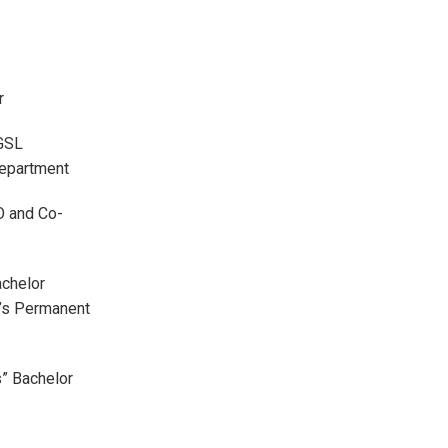
r
RGSL
Department
O and Co-
chelor
a’s Permanent
s” Bachelor