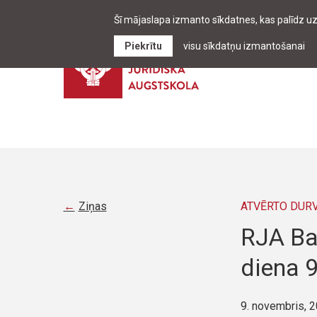
Šī mājaslapa izmanto sīkdatnes, kas palīdz u
Piekrītu
visu sīkdatņu izmantošanai
Ziņas
ATVĒRTO DUR
RJA Ba
diena 
9. novembris, 