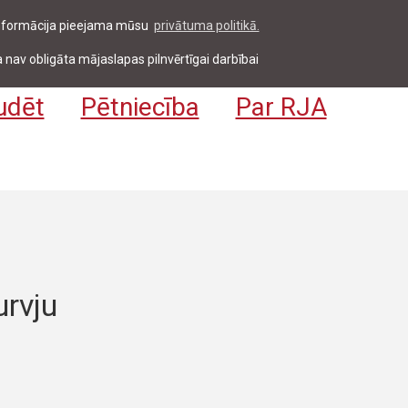
 informācija pieejama mūsu
privātuma politikā.
entiem & darbiniekiem
Pieteikties
EN
 nav obligāta mājaslapas pilnvērtīgai darbībai
udēt
Pētniecība
Par RJA
rvju