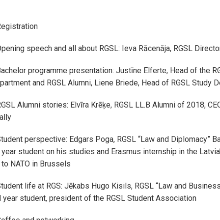
egistration
Opening speech and all about RGSL: Ieva Rācenāja, RGSL Directo
Bachelor programme presentation: Justīne Elferte, Head of the 
department and RGSL Alumni, Liene Briede, Head of RGSL Study 
GSL Alumni stories: Elvīra Krēķe, RGSL LL.B Alumni of 2018, CE
ally
Student perspective: Edgars Poga, RGSL “Law and Diplomacy” Ba
ear student on his studies and Erasmus internship in the Latvi
 to NATO in Brussels
tudent life at RGS: Jēkabs Hugo Kisils, RGSL “Law and Busines
year student, president of the RGSL Student Association