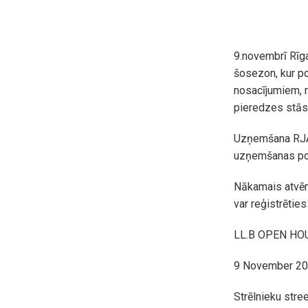
9.novembrī Rīga
šosezon, kur p
nosacījumiem, m
pieredzes stāst
Uzņemšana RJA 
uzņemšanas po
Nākamais atvēr
var reģistrētie
LL.B OPEN H
9 November 2
Strēlnieku stre