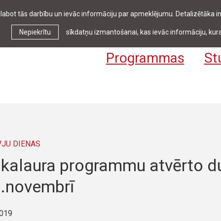
zlabot tās darbību un ievāc informāciju par apmeklējumu. Detalizētāka
Ziņas & pasākumi
Bibliotēka
Kontakti
Stud
Nepiekrītu
sīkdatņu izmantošanai, kas ievāc informāciju, kura
Programmas
St
VJU DIENAS
kalaura programmu atvērto du
9.novembrī
2019