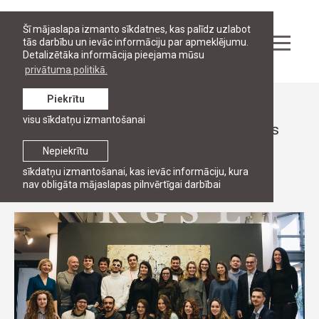
Šī mājaslapa izmanto sīkdatnes, kas palīdz uzlabot
tās darbību un ievāc informāciju par apmeklējumu.
Detalizētāka informācija pieejama mūsu
privātuma politikā.
Piekrītu
Ziņas
visu sīkdatņu izmantošanai
RJA ģimenei pievienojušies 20 Erasmus
studenti
Nepiekrītu
sīkdatņu izmantošanai, kas ievāc informāciju, kura
17. janvāris, 2018
nav obligāta mājaslapas pilnvērtīgai darbībai