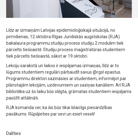
Līdz ar izmaiņām Latvijas epidemioloģiskajā situācijā, no
pirmdienas, 12.oktobra Rīgas Juridiskās augstskolas (RJA)
bakalaura programmu studiju process studiju 2.modulim tiek
pārcelts tiešsaistē. Studiju process maģistratūras studentiem
tiek pārcelts tiešsaistē, sākot ar 19.oktobri.
Lekciju sarakstā un laikos ir iespējamas izmaiņas, līdz ar to
lūgums studentiem regulāri pārbaudīt savus @rgsl epastus.
Programmu direktori sazināsies ar studentiem, informējot par
plānotajām lekcijām, uzdevumiem un saziņas kanāliem. Arī RJA
bibliotēka uz šo laiku būs slēgta, grāmatas studentiem iespējams
pasūtīt attālināti.
RJA komanda cer, ka šis būs tikai īslaicīgs piesardzības
pasākums. Rūpējieties par sevi un esiet veseli!
Dalīties