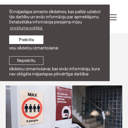
Šī mājaslapa izmanto sīkdatnes, kas palīdz uzlabot
tās darbību un ievāc informāciju par apmeklējumu.
Detalizētāka informācija pieejama mūsu
privātuma politikā.
Piekrītu
Ziņas
visu sīkdatņu izmantošanai
STUDIJAS
RJA pārceļ tiešsaistē studiju 2.moduli
Nepiekrītu
sīkdatņu izmantošanai, kas ievāc informāciju, kura
9. oktobris, 2020
nav obligāta mājaslapas pilnvērtīgai darbībai