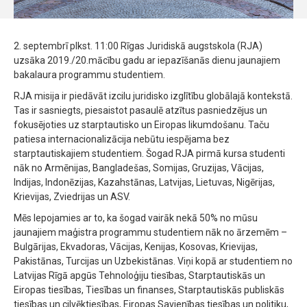
2. septembrī plkst. 11:00 Rīgas Juridiskā augstskola (RJA)
uzsāka 2019./20.mācību gadu ar iepazīšanās dienu jaunajiem
bakalaura programmu studentiem.
RJA misija ir piedāvāt izcilu juridisko izglītību globālajā kontekstā.
Tas ir sasniegts, piesaistot pasaulē atzītus pasniedzējus un
fokusējoties uz starptautisko un Eiropas likumdošanu. Taču
patiesa internacionalizācija nebūtu iespējama bez
starptautiskajiem studentiem. Šogad RJA pirmā kursa studenti
nāk no Armēnijas, Bangladešas, Somijas, Gruzijas, Vācijas,
Indijas, Indonēzijas, Kazahstānas, Latvijas, Lietuvas, Nigērijas,
Krievijas, Zviedrijas un ASV.
Mēs lepojamies ar to, ka šogad vairāk nekā 50% no mūsu
jaunajiem maģistra programmu studentiem nāk no ārzemēm –
Bulgārijas, Ekvadoras, Vācijas, Kenijas, Kosovas, Krievijas,
Pakistānas, Turcijas un Uzbekistānas. Viņi kopā ar studentiem no
Latvijas Rīgā apgūs Tehnoloģiju tiesības, Starptautiskās un
Eiropas tiesības, Tiesības un finanses, Starptautiskās publiskās
tiesības un cilvēktiesības, Eiropas Savienības tiesības un politiku,