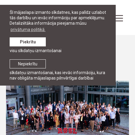
Šī mājaslapa izmanto sīkdatnes, kas palīdz uzlabot
tās darbību un ievāc informāciju par apmeklējumu.
Detalizētāka informācija pieejama mūsu
privātuma politikā.
Piekrītu
Ziņas
visu sīkdatņu izmantošanai
RJA uzsāk akadēmisko gadu
Nepiekrītu
2. septembris, 2019
sīkdatņu izmantošanai, kas ievāc informāciju, kura
nav obligāta mājaslapas pilnvērtīgai darbībai