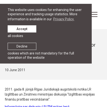
This website uses cookies for enhancing the user
experience and tracking usage statistics. More
information is available in our
Privacy Policy.
Accept
all cookies
News
Discussion "Educational opportunties for
Decline
financial literacy" by the Ministry of
cookies which are not mandatory for the full
operation of the website
Education of Latvia
10 June 2011
2011. gada 8. jūnijā Rīgas Juridiskajā augstskolā notika LR
Izglītības un Zinātnes ministrijas diskusija "Izglītības iespējas
finanšu pratības veicināšanai”.
Informācija par diskusiju LR IZM mājas lapā