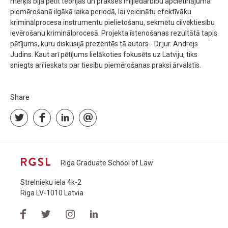
mērķis bija pētīt teorijas un prakses mijiedarbību apcietinājuma
piemērošanā ilgākā laika periodā, lai veicinātu efektīvāku
kriminālprocesa instrumentu pielietošanu, sekmētu cilvēktiesību
ievērošanu kriminālprocesā. Projekta īstenošanas rezultātā tapis
pētījums, kuru diskusijā prezentēs tā autors - Dr.jur. Andrejs
Judins. Kaut arī pētījums lielākoties fokusēts uz Latviju, tiks
sniegts arī ieskats par tiesību piemērošanas praksi ārvalstīs.
Share
Riga Graduate School of Law
Strelnieku iela 4k-2
Riga LV-1010 Latvia