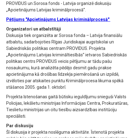
PROVIDUS un Sorosa fonds - Latvija organizē diskusiju
„Apcietinājums Latvijas kriminālprocesā”.
Pētījums "Apcietinājums Latvijas kriminālprocesā"
Organizatori un atbalstītāji
Diskusija tiek organizēta ar Sorosa fonda – Latvija finansiālu
atbalstu, sadarbojoties Rīgas Juridiskajai augstskolai un
Sabiedriskās politikas centram PROVIDUS. Projekta
„Apcietinājums Latvijas krimināltiesībās” ietvaros Sabiedriskās
politikas centrs PROVIDUS veicis pētījumu ar tādu pašu
nosaukumu, kurā analizēta pēdējo desmit gadu prakse
apcietinājuma kā drošības līdzekļa piemērošanā un izpildē,
izvēloties par atskaites punktu Kriminālprocesa likuma spēkā
stāšanos 2005. gada 1. oktobrī.
Projekta īstenošanas gaitā būtisku ieguldījumu snieguši Valsts
Policijas, Iekšlietu ministrijas Informācijas Centra, Prokuratūras,
Tieslietu ministrijas un citu tiesību aizsardzības institūciju
speciālisti.
Par diskusiju
Šī diskusija ir projekta noslēguma aktivitāte. Īstenotā projekta