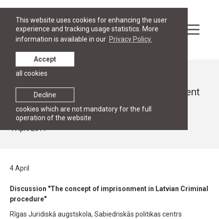
This website uses cookies for enhancing the user
experience and tracking usage statistics. More
information is available in our
Privacy Policy.
Accept
all cookies
News
Discussion "The concept of imprisonment
Decline
in Latvian Criminal procedure"
cookies which are not mandatory for the full
operation of the website
4 April 2011
4 April
Discussion "The concept of imprisonment in Latvian Criminal
procedure"
Rīgas Juridiskā augstskola, Sabiedriskās politikas centrs