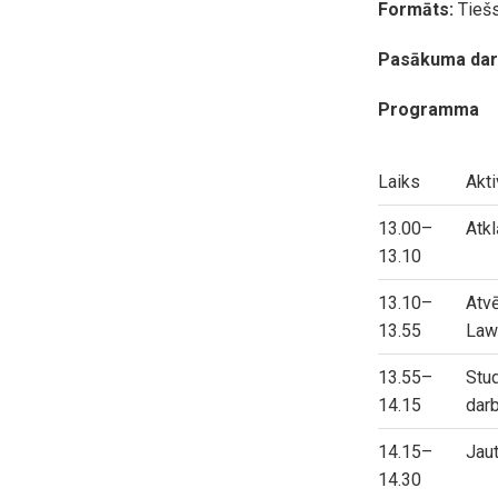
Formāts:
Tiešs
Pasākuma darb
Programma
Laiks
Akti
13.00–
Atkl
13.10
13.10–
Atvē
13.55
Law
13.55–
Stud
14.15
darb
14.15–
Jaut
14.30