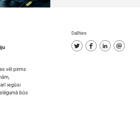
Dalīties
iju
as vēl pirms
mmām,
arī iegūsi
noslēgumā būs