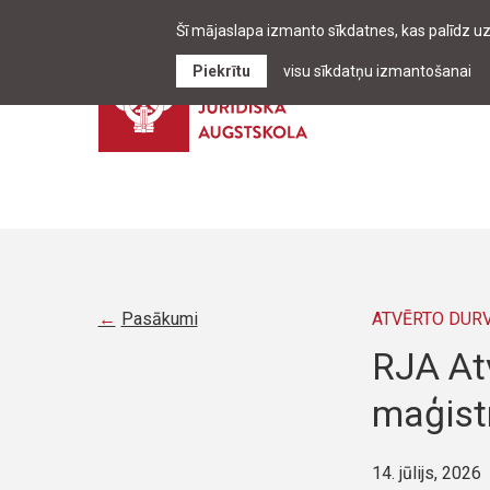
Šī mājaslapa izmanto sīkdatnes, kas palīdz u
Piekrītu
visu sīkdatņu izmantošanai
Pasākumi
ATVĒRTO DUR
RJA At
maģist
14. jūlijs, 2026