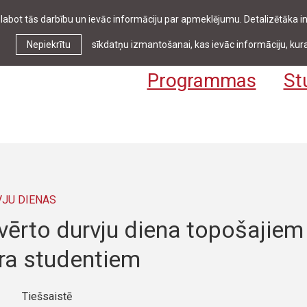
zlabot tās darbību un ievāc informāciju par apmeklējumu. Detalizētāka
Ziņas & pasākumi
Bibliotēka
Kontakti
Stud
Nepiekrītu
sīkdatņu izmantošanai, kas ievāc informāciju, kura
Programmas
St
VJU DIENAS
vērto durvju diena topošajiem
ra studentiem
Tiešsaistē