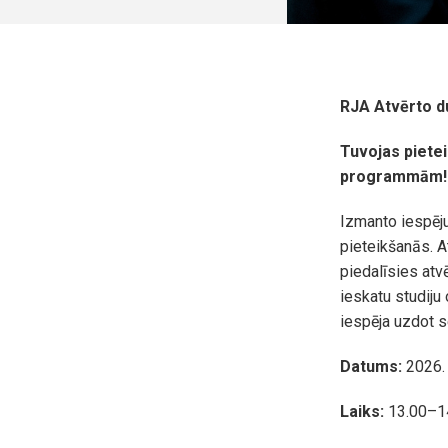
RJA Atvērto d
Tuvojas pietei
programmām!
Izmanto iespēj
pieteikšanās. A
piedalīsies atvē
ieskatu studij
iespēja uzdot s
Datums:
2026. 
Laiks:
13.00–1