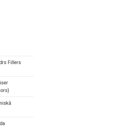
drs Fillers
iser
sors)
miskā
da