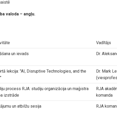
aistē
a valoda – angļu.
vitāte
Vadītājs
āšana un ievads
Dr. Aleksan
rtā lekcija: "AI, Disruptive Technologies, and the
Dr. Mark Le
"
(viesprofe
iju process RJA: studiju organizācija un maģistra
RJA akadē
a izstrāde
komanda
ājumu un atbilžu sesija
RJA koman