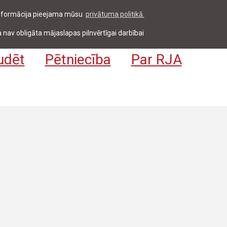
 informācija pieejama mūsu
privātuma politikā.
entiem & darbiniekiem
Pieteikties
EN
 nav obligāta mājaslapas pilnvērtīgai darbībai
udēt
Pētniecība
Par RJA