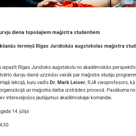
urvju diena topošajiem maģistra studentiem
kšanās termiņš Rīgas Juridiskās augstskolas maģistra stud
u iepazīt Rīgas Juridisko augstskolu no akadēmiskās perspektīv
tvērto durvju dienā uzzināsi vairāk par maģistra studiju progra
rtajā lekcijā, kuru vadīs
Dr. Mark Leiser
, RJA viesprofesors, kā 
u organizācijā un maģistra darba izstrādes procesā. Pasākuma 
ev interesējošos jautājumus akadēmiskajai komandai.
gada 14. jūlijs
4.30