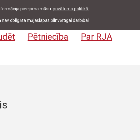
 informācija pieejama mūsu
privātuma politikā.
entiem & darbiniekiem
Pieteikties
EN
 nav obligāta mājaslapas pilnvērtīgai darbībai
udēt
Pētniecība
Par RJA
is