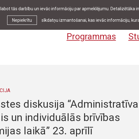
zlabot tās darbību un ievāc informāciju par apmeklējumu. Detalizētāka
Ziņas & pasākumi
Bibliotēka
Kontakti
Stud
Nepiekrītu
sīkdatņu izmantošanai, kas ievāc informāciju, kura
Programmas
St
CIJA
stes diskusija “Administratīva
is un individuālās brīvības
jas laikā” 23. aprīlī