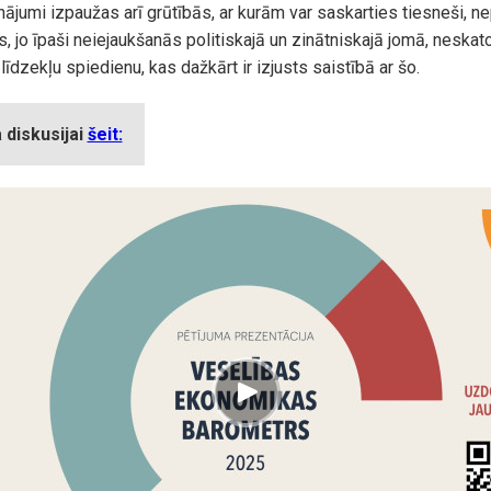
nājumi izpaužas arī grūtībās, ar kurām var saskarties tiesneši, n
s, jo īpaši neiejaukšanās politiskajā un zinātniskajā jomā, neskat
īdzekļu spiedienu, kas dažkārt ir izjusts saistībā ar šo.
 diskusijai
šeit: