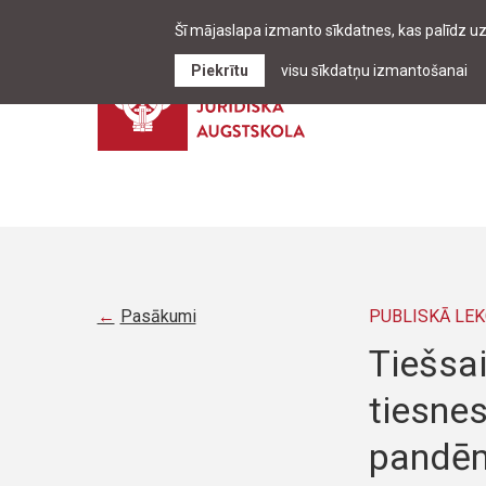
Šī mājaslapa izmanto sīkdatnes, kas palīdz u
Piekrītu
visu sīkdatņu izmantošanai
Pasākumi
PUBLISKĀ LEK
Tiešsai
tiesnes
pandēmi