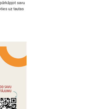
epārkāpjot savu
oties uz tautas