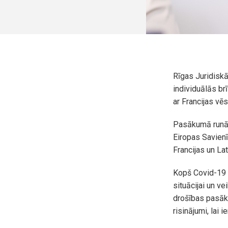
Rīgas Juridiskā
individuālās brī
ar Francijas vē
Pasākumā runās
Eiropas Savien
Francijas un La
Kopš Covid-19 
situācijai un v
drošības pasāku
risinājumi, lai 