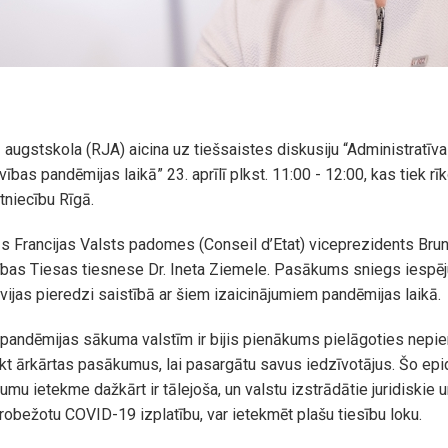
 augstskola (RJA) aicina uz tiešsaistes diskusiju “Administratīva
vības pandēmijas laikā” 23. aprīlī plkst. 11:00 - 12:00, kas tiek r
stniecību Rīgā.
 Francijas Valsts padomes (Conseil d’Etat) viceprezidents Bru
ības Tiesas tiesnese Dr. Ineta Ziemele. Pasākums sniegs iespēj
tvijas pieredzi saistībā ar šiem izaicinājumiem pandēmijas laikā.
pandēmijas sākuma valstīm ir bijis pienākums pielāgoties nepie
eikt ārkārtas pasākumus, lai pasargātu savus iedzīvotājus. Šo e
mu ietekme dažkārt ir tālejoša, un valstu izstrādātie juridiskie u
ierobežotu COVID-19 izplatību, var ietekmēt plašu tiesību loku.