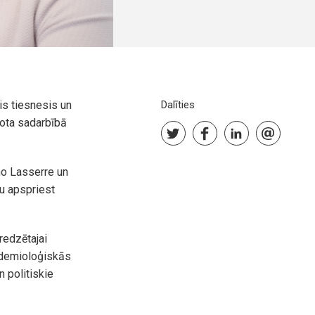
is tiesnesis un
Dalīties
īkota sadarbībā
no Lasserre un
u apspriest
redzētajai
pidemioloģiskās
n politiskie