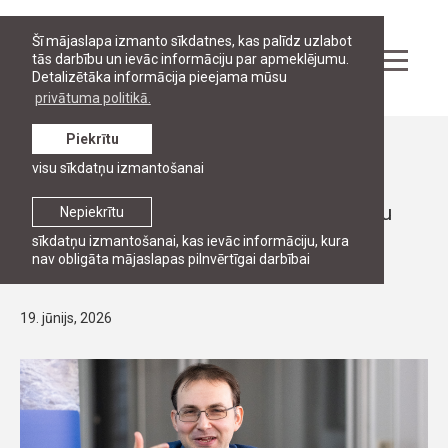
Šī mājaslapa izmanto sīkdatnes, kas palīdz uzlabot
tās darbību un ievāc informāciju par apmeklējumu.
Detalizētāka informācija pieejama mūsu
privātuma politikā.
Piekrītu
Ziņas
visu sīkdatņu izmantošanai
PĒTNIECĪBA
Rīgā notiks 2. Starptautisko privāttiesību
Nepiekrītu
konference par Eiropas privāttiesību
sīkdatņu izmantošanai, kas ievāc informāciju, kura
nav obligāta mājaslapas pilnvērtīgai darbībai
reformām
19. jūnijs, 2026