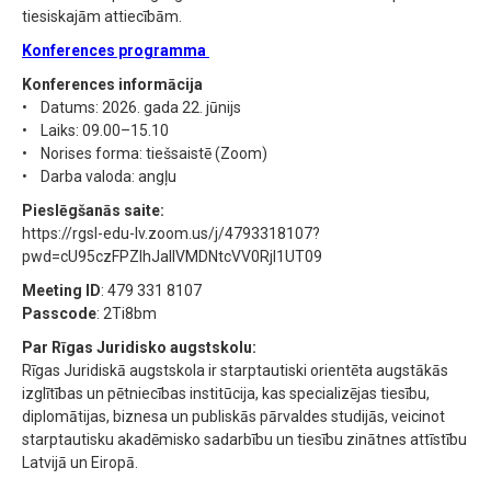
tiesiskajām attiecībām.
Konferences programma
Konferences informācija
• Datums: 2026. gada 22. jūnijs
• Laiks: 09.00–15.10
• Norises forma: tiešsaistē (Zoom)
• Darba valoda: angļu
Pieslēgšanās saite:
https://rgsl-edu-lv.zoom.us/j/4793318107?
pwd=cU95czFPZlhJallVMDNtcVV0RjI1UT09
Meeting ID
: 479 331 8107
Passcode
: 2Ti8bm
Par Rīgas Juridisko augstskolu:
Rīgas Juridiskā augstskola ir starptautiski orientēta augstākās
izglītības un pētniecības institūcija, kas specializējas tiesību,
diplomātijas, biznesa un publiskās pārvaldes studijās, veicinot
starptautisku akadēmisko sadarbību un tiesību zinātnes attīstību
Latvijā un Eiropā.