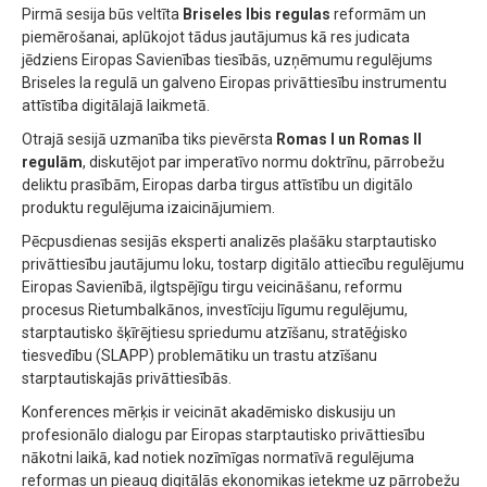
Pirmā sesija būs veltīta
Briseles Ibis regulas
reformām un
piemērošanai, aplūkojot tādus jautājumus kā res judicata
jēdziens Eiropas Savienības tiesībās, uzņēmumu regulējums
Briseles Ia regulā un galveno Eiropas privāttiesību instrumentu
attīstība digitālajā laikmetā.
Otrajā sesijā uzmanība tiks pievērsta
Romas I un Romas II
regulām
, diskutējot par imperatīvo normu doktrīnu, pārrobežu
deliktu prasībām, Eiropas darba tirgus attīstību un digitālo
produktu regulējuma izaicinājumiem.
Pēcpusdienas sesijās eksperti analizēs plašāku starptautisko
privāttiesību jautājumu loku, tostarp digitālo attiecību regulējumu
Eiropas Savienībā, ilgtspējīgu tirgu veicināšanu, reformu
procesus Rietumbalkānos, investīciju līgumu regulējumu,
starptautisko šķīrējtiesu spriedumu atzīšanu, stratēģisko
tiesvedību (SLAPP) problemātiku un trastu atzīšanu
starptautiskajās privāttiesībās.
Konferences mērķis ir veicināt akadēmisko diskusiju un
profesionālo dialogu par Eiropas starptautisko privāttiesību
nākotni laikā, kad notiek nozīmīgas normatīvā regulējuma
reformas un pieaug digitālās ekonomikas ietekme uz pārrobežu