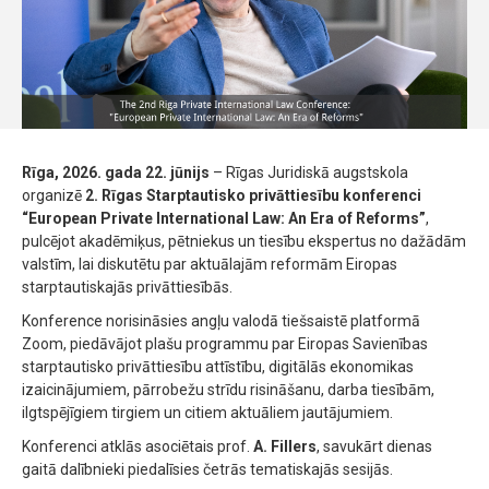
Rīga, 2026. gada 22. jūnijs
– Rīgas Juridiskā augstskola
organizē
2. Rīgas Starptautisko privāttiesību konferenci
“European Private International Law: An Era of Reforms”
,
pulcējot akadēmiķus, pētniekus un tiesību ekspertus no dažādām
valstīm, lai diskutētu par aktuālajām reformām Eiropas
starptautiskajās privāttiesībās.
Konference norisināsies angļu valodā tiešsaistē platformā
Zoom, piedāvājot plašu programmu par Eiropas Savienības
starptautisko privāttiesību attīstību, digitālās ekonomikas
izaicinājumiem, pārrobežu strīdu risināšanu, darba tiesībām,
ilgtspējīgiem tirgiem un citiem aktuāliem jautājumiem.
Konferenci atklās asociētais prof.
A. Fillers
, savukārt dienas
gaitā dalībnieki piedalīsies četrās tematiskajās sesijās.