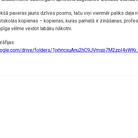
kšā paveras jauns dzīves posms, taču viņi vienmēr paliks daļa 
tskolas kopienas – kopienas, kuras pamatā ir zināšanas, profesi
pīga vēlme veidot labāku nākotni.
rāfijas:
.google.com/drive/folders/1jxhncxuAnu2hC9JVmsp7M2zpI4vWKr