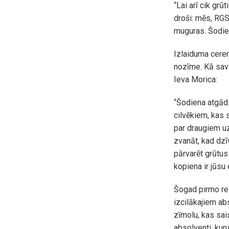
“Lai arī cik grūt
droši: mēs, RGS
muguras. Šodien 
Izlaiduma cerem
nozīme. Kā sav
Ieva Morica:
“Šodiena atgād
cilvēkiem, kas s
par draugiem uz
zvanāt, kad dzī
pārvarēt grūtus
kopiena ir jūsu c
Šogad pirmo rei
izcilākajiem a
zīmolu, kas sai
absolventi, kur