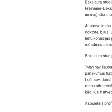
Bakalaura stud
Freimane-Deksn
un maģistra stu
Ar apsveikuma u
doktore, bijusī
lietu komisijas
mūsdienu sabie
Bakalaura stud
“Man nav šaubu,
panākumus turpm
ticēt sev, domāt
esmu pārliecin
kādi jūs ir atved
Asociētais prof