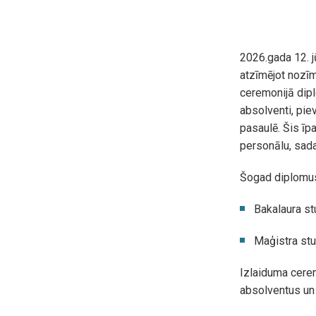
2026.gada 12. j
atzīmējot nozī
ceremonijā dip
absolventi, pie
pasaulē. Šis īp
personālu, sada
Šogad diplomus
Bakalaura st
Maģistra stu
Izlaiduma cerem
absolventus un