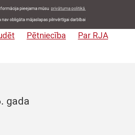
 informācija pieejama mūsu
privātuma politikā.
entiem & darbiniekiem
Pieteikties
EN
 nav obligāta mājaslapas pilnvērtīgai darbībai
udēt
Pētniecība
Par RJA
6. gada