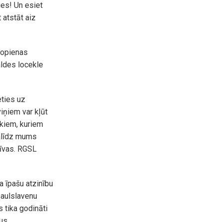
ties! Un esiet
 atstāt aiz
kopienas
ldes locekle
ties uz
viņiem var kļūt
ēkiem, kuriem
palīdz mums
zīvas. RGSL
 īpašu atzinību
saulslavenu
 tika godināti
us.