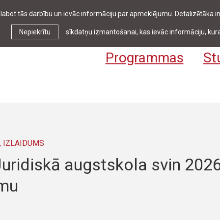
zlabot tās darbību un ievāc informāciju par apmeklējumu. Detalizētāka
Ziņas & pasākumi
Bibliotēka
Kontakti
Stud
Nepiekrītu
sīkdatņu izmantošanai, kas ievāc informāciju, kura
Programmas
St
, IZLAIDUMS
Juridiskā augstskola svin 202
umu