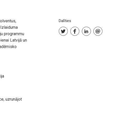
olventus,
Dalīties
 Izlaiduma
iju programmu
ienai Latvijā un
kadēmisko
ija
e, uzrunājot