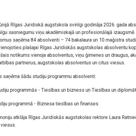
ūnijā Rīgas Juridiskā augstskola svinīgi godināja 2026. gada abs
mīgu sasniegumu viņu akadēmiskajā un profesionālajā izaugsmē.
lomus saņēma 84 absolventi – 74 bakalaura un 10 maģistra stud
vienojoties plašajai Rīgas Juridiskās augstskolas absolventu kop
ašais notikums vienoja absolventus, viņu ģimenes un draugus, a
rbības partnerus, augstskolas absolventus un citus viesus.
 saņēma šādu studiju programmu absolventi:
udiju programmās - Tiesības un bizness un Tiesības un diplomāt
diju programmā - Biznesa tiesības un finanses
oniju atklāja Rīgas Juridiskās augstskolas rektore Laura Ratniec
 viesus.