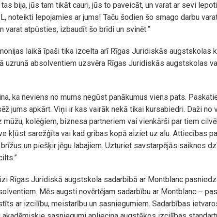
i tas bija, jūs tam tikāt cauri, jūs to paveicāt, un varat ar sevi lepo
L, noteikti lepojamies ar jums! Taču šodien šo smago darbu varat
varat atpūsties, izbaudīt šo brīdi un svinēt.”
onijas laikā īpaši tika izcelta arī Rīgas Juridiskās augstskolas 
ā uzrunā absolventiem uzsvēra Rīgas Juridiskās augstskolas va
ina, ka neviens no mums negūst panākumus viens pats. Paskatie
ēž jums apkārt. Viņi ir kas vairāk nekā tikai kursabiedri. Daži no 
 mūžu, kolēģiem, biznesa partneriem vai vienkārši par tiem cilv
ve kļūst sarežģīta vai kad gribas kopā aiziet uz alu. Attiecības 
 brīžus un piešķir jēgu labajiem. Uzturiet savstarpējās saiknes d
ilts.”
zi Rīgas Juridiskā augstskola sadarbībā ar Montblanc pasniedza
bsolventiem. Mēs augsti novērtējam sadarbību ar Montblanc – pa
stīts ar izcilību, meistarību un sasniegumiem. Sadarbības ietvaros
u akadēmiskie sasniegumi apliecina augstākos izcilības standart