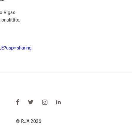
no Rīgas
onalitāte,
_E?usp=sharing
© RJA 2026