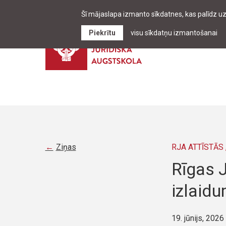
Šī mājaslapa izmanto sīkdatnes, kas palīdz u
Piekrītu
visu sīkdatņu izmantošanai
Ziņas
RJA ATTĪSTĀS 
Rīgas 
izlaid
19. jūnijs, 2026