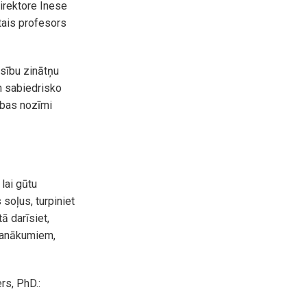
irektore Inese
tais profesors
esību zinātņu
un sabiedrisko
ības nozīmi
lai gūtu
soļus, turpiniet
tā darīsiet,
panākumiem,
rs, PhD.: