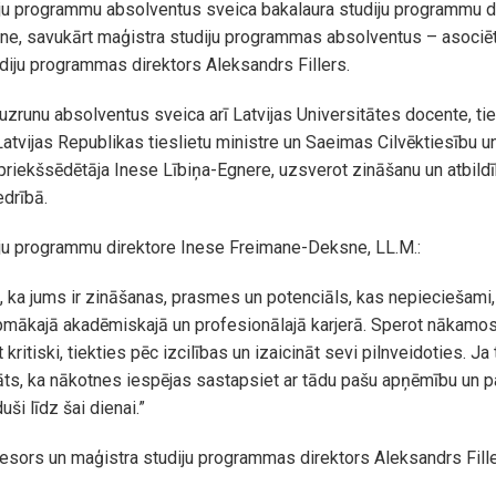
iju programmu absolventus sveica bakalaura studiju programmu d
e, savukārt maģistra studiju programmas absolventus – asociē
diju programmas direktors Aleksandrs Fillers.
zrunu absolventus sveica arī Latvijas Universitātes docente, ti
 Latvijas Republikas tieslietu ministre un Saeimas Cilvēktiesību 
 priekšsēdētāja Inese Lībiņa-Egnere, uzsverot zināšanu un atbild
drībā.
iju programmu direktore Inese Freimane-Deksne, LL.M.:
 ka jums ir zināšanas, prasmes un potenciāls, kas nepieciešami, 
ākajā akadēmiskajā un profesionālajā karjerā. Sperot nākamos 
 kritiski, tiekties pēc izcilības un izaicināt sevi pilnveidoties. Ja 
āts, ka nākotnes iespējas sastapsiet ar tādu pašu apņēmību un 
uši līdz šai dienai.”
esors un maģistra studiju programmas direktors Aleksandrs Fille